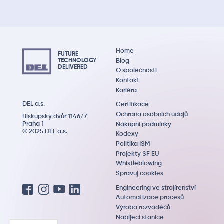
Home
FUTURE
Blog
TECHNOLOGY
DEL
IVERED
O společnosti
Kontakt
Kariéra
DEL a.s.
Certifikace
Ochrana osobních údajů
Biskupský dvůr 1146/7
Praha 1
Nákupní podmínky
© 2025 DEL a.s.
Kodexy
Politika ISM
Projekty SF EU
Whistleblowing
Spravuj cookies
Engineering ve strojírenství
Automatizace procesů
Výroba rozváděčů
Nabíjecí stanice