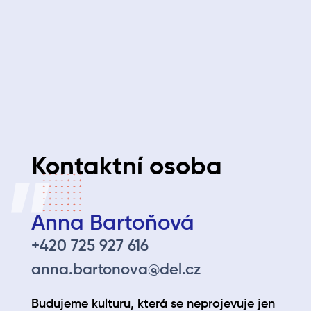
Mluvit anglicky nebo německy bereš jako výzvu
posunout svoje znalosti o kousek dál.
Máš dobré vystupování a dokážeš najít způsob, jak
společně se zákazníkem vyřešit případný problém.
Baví Tě sledovat aktuální trendy.
Napiš nám
Kontaktní osoba
Anna Bartoňová
+420 725 927 616
anna.bartonova@del.cz
Budujeme kulturu, která se neprojevuje jen