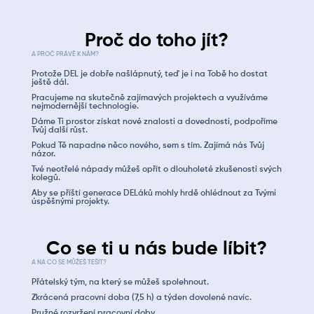
Proč do toho jít?
A PROČ PRÁVĚ K NÁM?
Protože DEL je dobře našlápnutý, teď je i na Tobě ho dostat
ještě dál.
Pracujeme na skutečně zajímavých projektech a využíváme
nejmodernější technologie.
Dáme Ti prostor získat nové znalosti a dovednosti, podpoříme
Tvůj další růst.
Pokud Tě napadne něco nového, sem s tím. Zajímá nás Tvůj
názor.
Tvé neotřelé nápady můžeš opřít o dlouholeté zkušenosti svých
kolegů.
Aby se příští generace DELáků mohly hrdě ohlédnout za Tvými
úspěšnými projekty.
Co se ti u nás bude líbit?
A NA CO SE MŮŽEŠ TEŠIT?
Přátelský tým, na který se můžeš spolehnout.
Zkrácená pracovní doba (7,5 h) a týden dovolené navíc.
Pružné rozvržení pracovní doby.