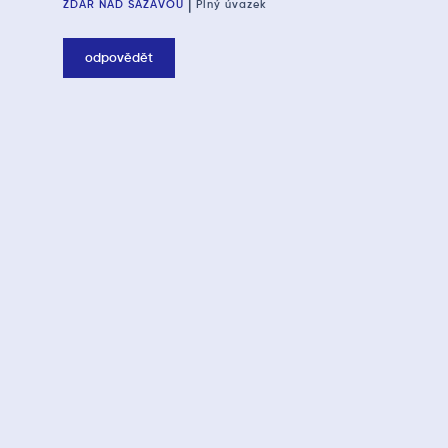
|
ŽĎÁR NAD SÁZAVOU
Plný úvazek
odpovědět
Budeš spolupracovat na tvorbě cenových nabídek.
Komunikace technické stránky projektu bude Tvůj
denní chléb.
Tvorba 2D a 3D projektové dokumentace se stane Tvojí
doménou.
Pokud jsi vizionář, svěříme Ti návrhy nových zařízení.
Svoje komunikační schopnosti prověříš nejen s kolegy,
ale i se zákazníky, při debatách nad technickou
stránkou projektu.