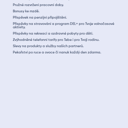
Pružné rozvržení pracovní doby.
Bonusy ke mzdě.
Příspěvek na penzijní připojištění.
Příspěvky na stravování a program DEL+ pro Tvoje volnočasové
aktivity.
Příspěvky na rekreaci a ozdravné pobyty pro děti.
Zvýhodněné telefonní tarify pro Tebe i pro Tvoji rodinu.
Slevy na produkty a služby našich partnerů.
Pekařství po ruce a ovoce či nanuk každý den zdarma.
Máš alespoň středoškolské vzdělání v oboru elektro.
Odborná způsobilost dle NV 194/2022 Sb. (dříve vyhl.
50/1978), případně otevřenost k jejímu doplnění u nás.
Máš týmového ducha, ale dokážeš se rozhodovat i
samostatně.
Orientuješ se v elektrotechnické dokumentaci a máš
prostorovou představivost.