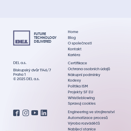
Home
FUTURE
Blog
TECHNOLOGY
DEL
IVERED
O společnosti
Kontakt
Kariéra
DEL a.s.
Certifikace
Ochrana osobních údajů
Biskupský dvůr 1146/7
Praha 1
Nákupní podmínky
© 2025 DEL a.s.
Kodexy
Politika ISM
Projekty SF EU
Whistleblowing
Spravuj cookies
Engineering ve strojírenství
Automatizace procesů
Výroba rozváděčů
Nabíjecí stanice