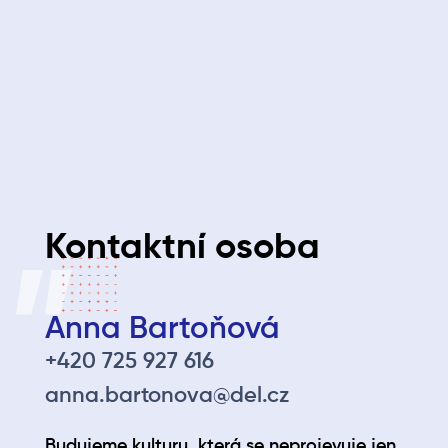
Svoji angličtinu hodnotíš na úroveň A2 nebo bereš jako
výzvu posunout svoje jazykové znalosti o kousek dál.
Znalost Eplan může pro Tebe být výhodou stejně jako
praxe na podobné pozici.
Máš řidičský průkaz sk.B.
Napiš nám
Kontaktní osoba
Anna Bartoňová
+420 725 927 616
anna.bartonova@del.cz
Budujeme kulturu, která se neprojevuje jen