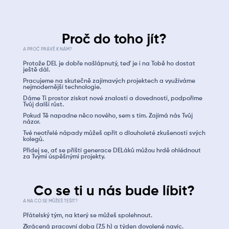
Proč do toho jít?
A PROČ PRÁVĚ K NÁM?
Protože DEL je dobře našlápnutý, teď je i na Tobě ho dostat
ještě dál.
Pracujeme na skutečně zajímavých projektech a využíváme
nejmodernější technologie.
Dáme Ti prostor získat nové znalosti a dovednosti, podpoříme
Tvůj další růst.
Pokud Tě napadne něco nového, sem s tím. Zajímá nás Tvůj
názor.
Tvé neotřelé nápady můžeš opřít o dlouholeté zkušenosti svých
kolegů.
Přidej se, ať se příští generace DELáků můžou hrdě ohlédnout
za Tvými úspěšnými projekty.
Co se ti u nás bude líbit?
A NA CO SE MŮŽEŠ TEŠIT?
Přátelský tým, na který se můžeš spolehnout.
Zkrácená pracovní doba (7,5 h) a týden dovolené navíc.