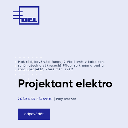
Máš rád, když věci fungují? Vidíš svět v kabelech,
schématech a výkresech? Přidej se k nám a buď u
zrodu projektů, které mění svět!
Projektant elektro
|
ŽĎÁR NAD SÁZAVOU
Plný úvazek
odpovědět