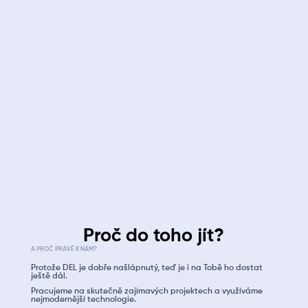
Získávat nové zákazníky bude Tvým hlavním úkolem.
Tvým denním chlebem bude komunikace se stávajícími
zákazníky, identifikace jejich potřeb a společné řešení
případných problémů.
Budeš řídit a koordinovat obchodní projekty.
Proč do toho jít?
A PROČ PRÁVĚ K NÁM?
Protože DEL je dobře našlápnutý, teď je i na Tobě ho dostat
ještě dál.
Pracujeme na skutečně zajímavých projektech a využíváme
nejmodernější technologie.