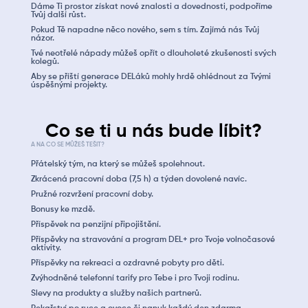
Dáme Ti prostor získat nové znalosti a dovednosti, podpoříme
Tvůj další růst.
Pokud Tě napadne něco nového, sem s tím. Zajímá nás Tvůj
názor.
Tvé neotřelé nápady můžeš opřít o dlouholeté zkušenosti svých
kolegů.
Aby se příští generace DELáků mohly hrdě ohlédnout za Tvými
úspěšnými projekty.
Co se ti u nás bude líbit?
A NA CO SE MŮŽEŠ TEŠIT?
Přátelský tým, na který se můžeš spolehnout.
Zkrácená pracovní doba (7,5 h) a týden dovolené navíc.
Pružné rozvržení pracovní doby.
Bonusy ke mzdě.
Příspěvek na penzijní připojištění.
Příspěvky na stravování a program DEL+ pro Tvoje volnočasové
aktivity.
Příspěvky na rekreaci a ozdravné pobyty pro děti.
Zvýhodněné telefonní tarify pro Tebe i pro Tvoji rodinu.
Slevy na produkty a služby našich partnerů.