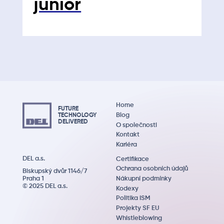
junior
Home
FUTURE
Blog
TECHNOLOGY
DEL
IVERED
O společnosti
Kontakt
Kariéra
DEL a.s.
Certifikace
Ochrana osobních údajů
Biskupský dvůr 1146/7
Praha 1
Nákupní podmínky
© 2025 DEL a.s.
Kodexy
Politika ISM
Projekty SF EU
Whistleblowing