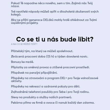
Pokud Tě napadne něco nového, sem s tím. Zajímá nás Tvůj
názor.
Tvé neotřelé nápady můžeš opřít o dlouholeté zkušenosti svých
kolegů.
Aby se příští generace DELáků mohly hrdě ohlédnout za Tvými
úspěšnými projekty.
Co se ti u nás bude líbit?
A NA CO SE MŮŽEŠ TEŠIT?
Přátelský tým, na který se můžeš spolehnout.
Zkrácená pracovní doba (7,5 h) a týden dovolené navíc.
Bonusy ke mzdě.
Příplatky za směnný provoz a ztížené pracovní prostředí.
Příspěvek na penzijní připojištění.
Příspěvky na stravování a program DEL+ pro Tvoje volnočasové
aktivity.
Příspěvky na rekreaci a ozdravné pobyty pro děti.
Zvýhodněné telefonní paušály pro Tebe i pro Tvoji rodinu.
Slevy na produkty a služby našich partnerů.
Pekárna přímo ve firmě a ovoce či nanuk každý den zdarma.