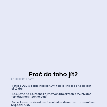
Čeká tě rozmanitá práce při výrobě rozváděčů a
elektrických zařízení.
Budeš nanášet nátěrové hmoty stříkáním, práškováním
v elektrostatickém poli nebo elektroforézou.
Kromě lakování budeš čistit a odmašťovat plochy.
Tvým úkolem bude i příprava tmelu a tmelení ploch.
Proč do toho jít?
A PROČ PRÁVĚ K NÁM?
Protože DEL je dobře našlápnutý, teď je i na Tobě ho dostat
ještě dál.
Pracujeme na skutečně zajímavých projektech a využíváme
nejmodernější technologie.
Dáme Ti prostor získat nové znalosti a dovednosti, podpoříme
Tvůj další růst.