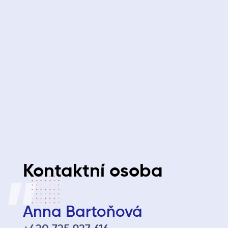
Máš výuční list v oboru lakýrník, a nebo máš zkušenosti
s podobnou prací.
Jsi spolehlivý, pečlivý a byl bys přínosem do týmu
DELáků.
Napiš nám
Kontaktní osoba
Anna Bartoňová